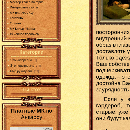
Мастер-класс по фрив...
Интересные сайты
МК по АНКАРСу
Контакты
Оплата
МК Колье "Чайна...
посторонних
«Учебное пособие»
внутренний м
образ в гла
доставлять 
Категории
Только одежд
Это интересно.
[5]
Ваш собстве
Это полезно знать.
[8]
подчеркиват
Мир рукоделия.
[17]
одежда – это
достойна Ва
заурядность
Ты кто?
Если у ва
гардероб, 
Платные МК
по
старые, уже
Анкарсу
они будут ка