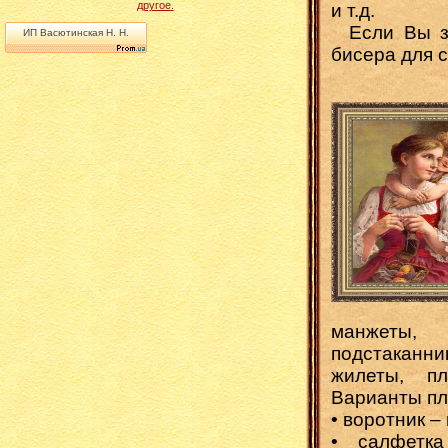
другое.
и т.д.
Если Вы за
ИП Васютинская Н. Н.
бисера для с
манжеты,
подстаканн
жилеты, п
Варианты пл
• воротник –
• салфетк