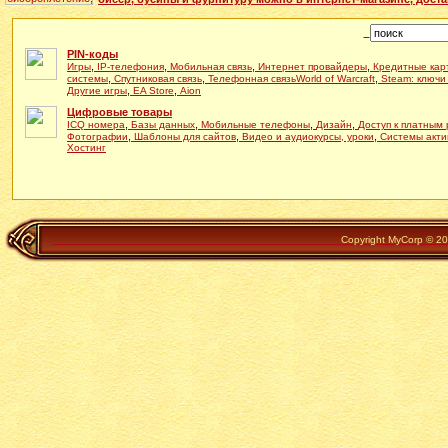
PIN-коды
,
,
,
,
Игры
IP-телефония
Мобильная связь
Интернет провайдеры
Кредитные кар
,
,
,
системы
Спутниковая связь
Телефонная связь
World of Warcraft
Steam: ключи
,
,
Другие игры
EA Store
Aion
Цифровые товары
,
,
,
,
ICQ номера
Базы данных
Мобильные телефоны
Дизайн
Доступ к платным
,
,
,
Фотографии
Шаблоны для сайтов
Видео и аудиокурсы, уроки
Системы акти
Хостинг
Copyright MyCorp © 202