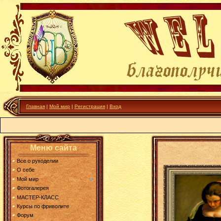
Главная
|
Мой мир
|
Регистрация
|
Вход
Меню сайта
Все о рукоделии
О себе
Мой мир
Фотогалерея
МАСТЕР-КЛАСС
Курсы по фриволите
Форум