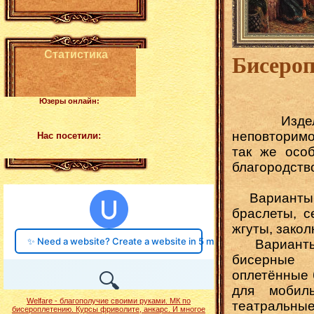
Бисеро
Статистика
м
Юзеры онлайн:
Изделия
неповторим
Нас посетили:
так же особ
благородств
Варианты у
браслеты, с
жгуты, закол
Варианты 
бисерные 
оплетённые 
для мобиль
Welfare - благополучие своими руками. МК по
театральные
бисероплетению. Курсы фриволите, анкарс. И многое