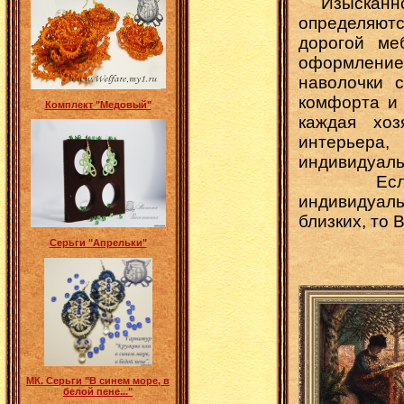
Изысканно
определяют
дорогой ме
оформлением
наволочки 
комфорта и 
Комплект "Медовый"
каждая хо
интерьера,
индивидуальн
Если В
индивидуаль
близких, то
Серьги "Апрельки"
МК. Серьги "В синем море, в
белой пене..."