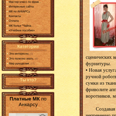
Мастер-класс по фрив...
Интересные сайты
МК по АНКАРСу
Контакты
Оплата
МК Колье "Чайна...
«Учебное пособие»
Категории
Это интересно.
[5]
сценических 
Это полезно знать.
[8]
фурнитуры.
Мир рукоделия.
[17]
• Новая услуг
ручной роботы
Ты кто?
сумки из ткан
фриволите апп
воротников, м
Платные МК
по
Анкарсу
Создавая оде
непременно пр