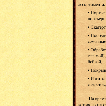
ассортимента
• Портьер
портьерн
• Скатерт
• Постел
семенные
• Обрабо
тесьмой)
бейкой,
• Покрыв
• Изгото
салфеток,
На время раб
которого изго