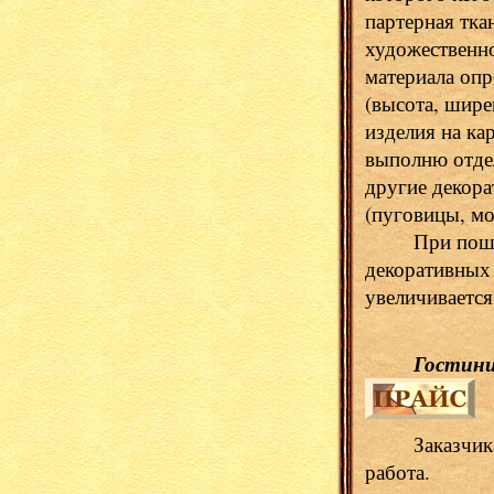
партерная тка
художественно
материала опр
(высота, шире
изделия на к
выполню отдел
другие декора
(пуговицы, мо
При пошиве 
декоративных 
увеличивается
Гостини
Заказчика тк
работа.