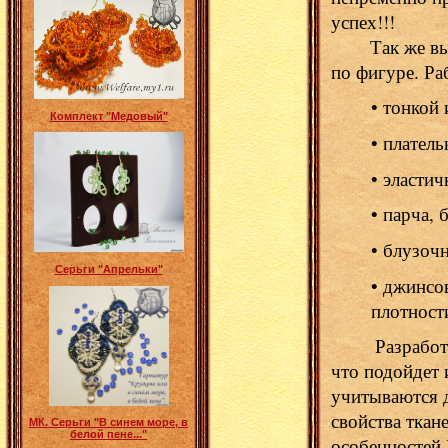
успех!!!
Так же выпо
по фигуре. Ра
• тонкой 
Комплект "Медовый"
• плател
• эласти
• парча, 
• блузоч
Серьги "Апрельки"
• джинсо
плотност
Разработка 
что подойдет 
учитываются 
свойства ткан
МК. Серьги "В синем море, в
белой пене..."
особенностей 