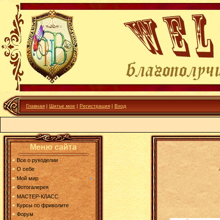
Главная
|
Шитье мое
|
Регистрация
|
Вход
Меню сайта
Все о рукоделии
О себе
Мой мир
Фотогалерея
МАСТЕР-КЛАСС
Курсы по фриволите
Форум