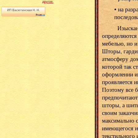
другое.
• на раз
ИП Васютинская Н. Н.
последов
Изысканност
определяются
мебелью, но и
Шторы, гарди
атмосферу дом
которой так с
оформлении ин
проявляется и
Поэтому все б
предпочитают 
шторы, а шить
своим заказчи
максимально с
имеющегося и
текстильного 