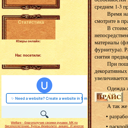
среднем 1-3 п
Время на из
смотрите в пр
Статистика
В стоимость
непосредствен
материалы (фл
Юзеры онлайн:
фурнитура). Р
снятия предва
Нас посетили:
При пошиве 
декоративных 
увеличивается
Одеж
А так же пр
• разрабо
Welfare - благополучие своими руками. МК по
• раскрой
бисероплетению. Курсы фриволите, анкарс. И многое