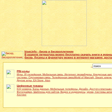
biser.info - бисер и бисероплетение
В разделе литература можно бесплатно скачать книги и журн
бисер, бусины и фурнитуру можно в интернет-магазине, доста
PIN-коды
,
,
,
,
Игры
IP-телефония
Мобильная связь
Интернет провайдеры
Кредитные кар
,
,
,
системы
Спутниковая связь
Телефонная связь
World of Warcraft
Steam: ключи
,
,
Другие игры
EA Store
Aion
Цифровые товары
,
,
,
,
ICQ номера
Базы данных
Мобильные телефоны
Дизайн
Доступ к платным
,
,
,
Фотографии
Шаблоны для сайтов
Видео и аудиокурсы, уроки
Системы акти
Хостинг