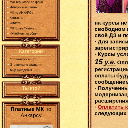
Мастер-класс по фрив...
Интересные сайты
МК по АНКАРСу
Контакты
на курсы не
Оплата
свободном
МК Колье "Чайна...
«Учебное пособие»
своё ДЗ и 
· Для запис
зарегистрир
Категории
· Курсы усл
Это интересно.
15
[5]
у.е.
Опл
Это полезно знать.
[8]
регистрации
Мир рукоделия.
[17]
оплаты буд
сообщением
· Полученн
Ты кто?
модернизац
расширения
·
Оплатить 
Платные МК
по
следующих 
Анкарсу