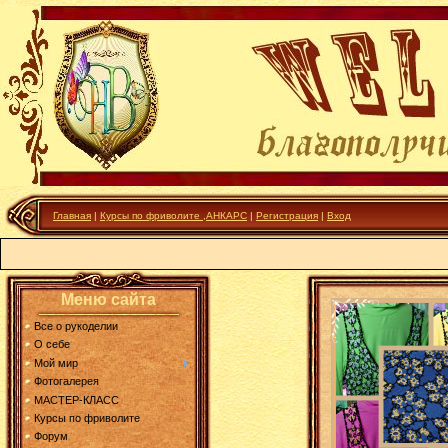
Главная
|
Курсы по фриволите ,АНКАРС
|
Регистрация
|
Вход
Меню сайта
Все о рукоделии
О себе
Мой мир
Фотогалерея
МАСТЕР-КЛАСС
Курсы по фриволите
Форум