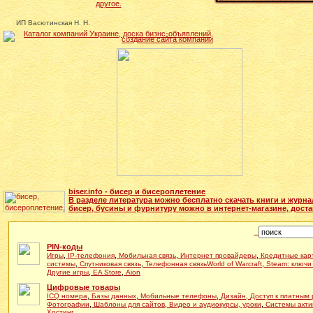
другое.
ИП Васютинская Н. Н.
biser.info - бисер и бисероплетение
В разделе литература можно бесплатно скачать книги и журн
бисер, бусины и фурнитуру можно в интернет-магазине, доста
PIN-коды
,
,
,
,
Игры
IP-телефония
Мобильная связь
Интернет провайдеры
Кредитные кар
,
,
,
системы
Спутниковая связь
Телефонная связь
World of Warcraft
Steam: ключи
,
,
Другие игры
EA Store
Aion
Цифровые товары
,
,
,
,
ICQ номера
Базы данных
Мобильные телефоны
Дизайн
Доступ к платным
,
,
,
Фотографии
Шаблоны для сайтов
Видео и аудиокурсы, уроки
Системы акти
Хостинг