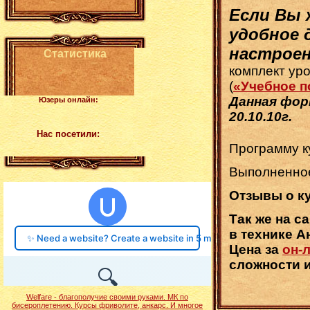
Если Вы 
удобное 
настрое
Статистика
комплект ур
(
«Учебное п
Данная фор
Юзеры онлайн:
20.10.10г.
Нас посетили:
Программу к
Выполненное
Отзывы о к
Так же на с
в технике А
Цена за
он-
сложности 
Welfare - благополучие своими руками. МК по
бисероплетению. Курсы фриволите, анкарс. И многое