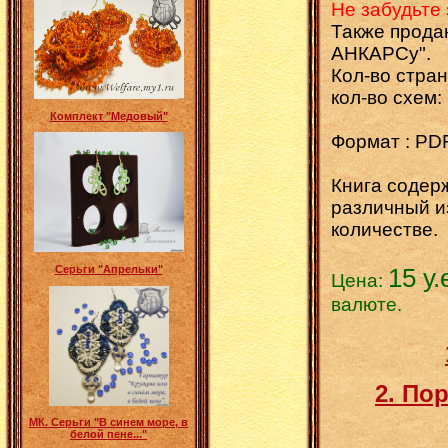
Не забудьте 
Также продаю
АНКАРСу".
Кол-во стран
кол-во схем:
Комплект "Медовый"
Формат : PD
Книга содер
различный и
количестве.
15 у.
Серьги "Апрельки"
Цена:
валюте.
2. По
МК. Серьги "В синем море, в
белой пене..."