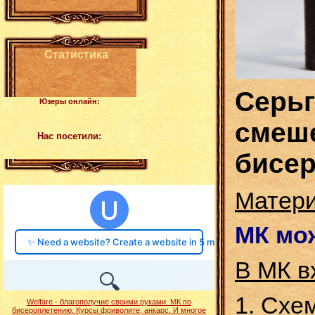
Статистика
Серьг
Юзеры онлайн:
смеше
Нас посетили:
бисер
Матер
МК мож
В МК в
1. Схе
Welfare - благополучие своими руками. МК по
бисероплетению. Курсы фриволите, анкарс. И многое