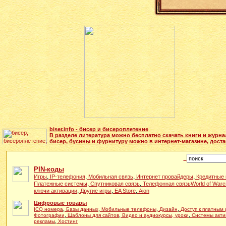
biser.info - бисер и бисероплетение
В разделе литература можно бесплатно скачать книги и журн
бисер, бусины и фурнитуру можно в интернет-магазине, доста
PIN-коды
,
,
,
,
Игры
IP-телефония
Мобильная связь
Интернет провайдеры
Кредитные 
,
,
Платежные системы
Спутниковая связь
Телефонная связь
World of Warcr
,
,
,
ключи активации
Другие игры
EA Store
Aion
Цифровые товары
,
,
,
,
ICQ номера
Базы данных
Мобильные телефоны
Дизайн
Доступ к платным
,
,
,
Фотографии
Шаблоны для сайтов
Видео и аудиокурсы, уроки
Системы акти
,
рекламы
Хостинг