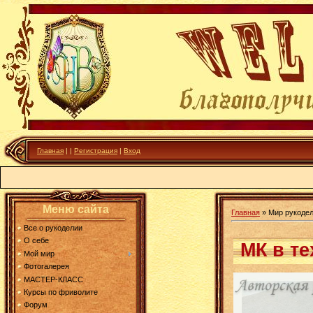
Главная
|
|
Регистрация
|
Вход
Меню сайта
Главная
»
Мир рукодел
Все о рукоделии
О себе
МК в те
Мой мир
Фотогалерея
МАСТЕР-КЛАСС
Курсы по фриволите
Форум