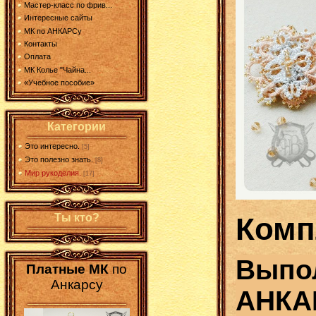
Мастер-класс по фрив...
Интересные сайты
МК по АНКАРСу
Контакты
Оплата
МК Колье "Чайна...
«Учебное пособие»
Категории
Это интересно.
[5]
Это полезно знать.
[8]
Мир рукоделия.
[17]
Комп
Ты кто?
Выпо
Платные МК
по
Анкарсу
АНКАР