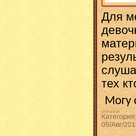
Для м
девоч
матер
резул
слуша
тех к
Могу 
Категория
05/Авг/201