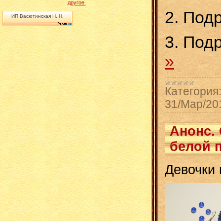
другое.
2. Под
ИП Васютинская Н. Н.
3. Под
»
Категория
31/Мар/20
Анонс. 
белой 
Девочки 