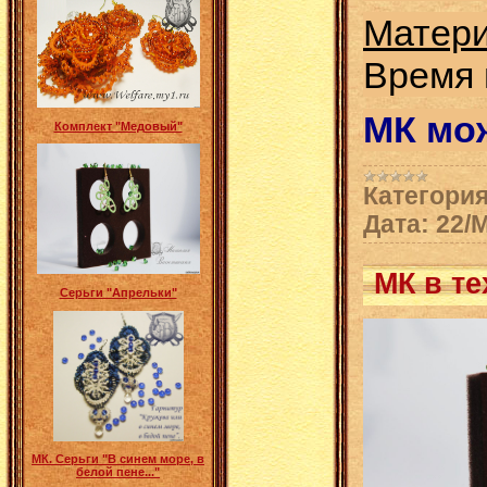
Матер
Время 
МК мож
Комплект "Медовый"
Категория
Дата:
22/
МК в т
Серьги "Апрельки"
МК. Серьги "В синем море, в
белой пене..."