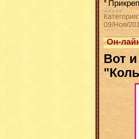
Прикре
Категория
09/Ноя/20
Он-лай
Вот и
"Кол