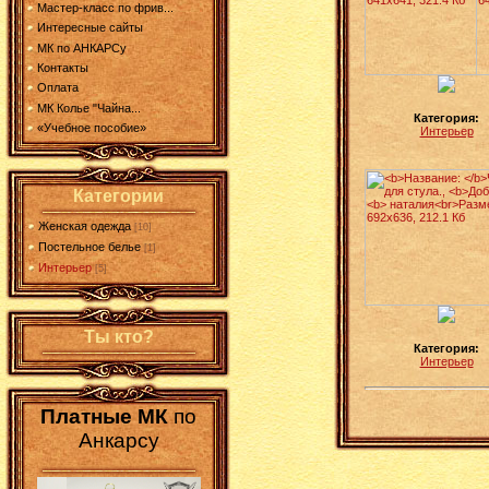
Мастер-класс по фрив...
Интересные сайты
МК по АНКАРСу
Контакты
Оплата
МК Колье "Чайна...
Категория:
«Учебное пособие»
Интерьер
Категории
Женская одежда
[10]
Постельное белье
[1]
Интерьер
[5]
Ты кто?
Категория:
Интерьер
Платные МК
по
Анкарсу