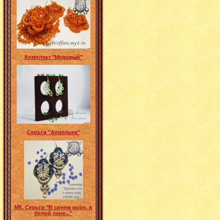
Комплект "Медовый"
Серьги "Апрельки"
МК. Серьги "В синем море, в
белой пене..."