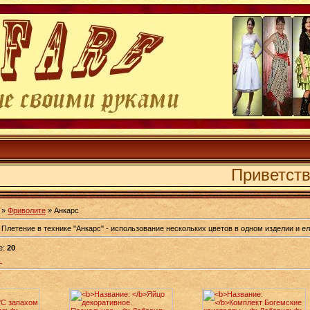
Приветству
»
Фриволите
» Анкарс
Плетение в технике "Анкарс" - использование нескольких цветов в одном изделии и е
е
:
20