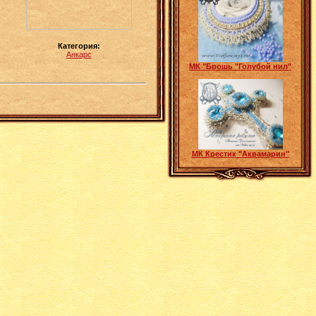
Категория:
Анкарс
МК "Брошь "Голубой нил"
МК Крестик "Аквамарин"