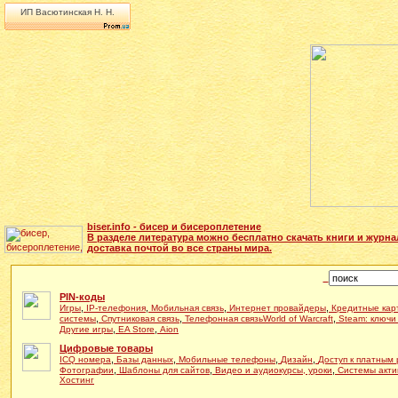
ИП Васютинская Н. Н.
biser.info - бисер и бисероплетение
В разделе литература можно бесплатно скачать книги и журна
доставка почтой во все страны мира.
PIN-коды
,
,
,
,
Игры
IP-телефония
Мобильная связь
Интернет провайдеры
Кредитные кар
,
,
,
системы
Спутниковая связь
Телефонная связь
World of Warcraft
Steam: ключи
,
,
Другие игры
EA Store
Aion
Цифровые товары
,
,
,
,
ICQ номера
Базы данных
Мобильные телефоны
Дизайн
Доступ к платным
,
,
,
Фотографии
Шаблоны для сайтов
Видео и аудиокурсы, уроки
Системы акти
Хостинг