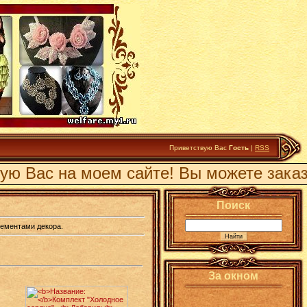
Приветствую Вас
Гость
|
RSS
ю Вас на моем сайте! Вы можете заказа
Поиск
лементами декора.
За окном