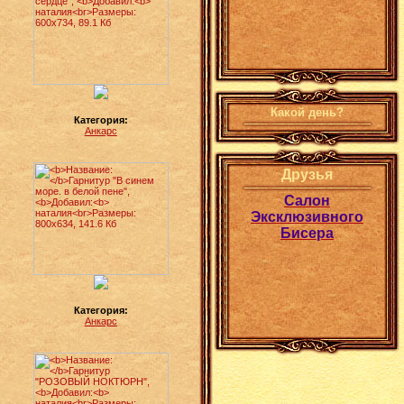
Какой день?
Категория:
Анкарс
Друзья
Салон
Эксклюзивного
Бисера
Категория:
Анкарс