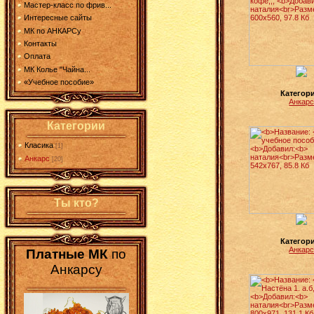
Мастер-класс по фрив...
Интересные сайты
МК по АНКАРСу
Контакты
Оплата
МК Колье "Чайна...
«Учебное пособие»
Категор
Анкар
Категории
Класика
[1]
Анкарс
[20]
Ты кто?
Категор
Анкар
Платные МК
по
Анкарсу