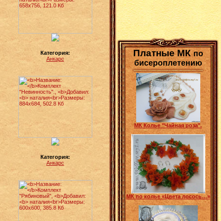
Платные МК
по
Категория:
Анкарс
бисероплетению
МК Колье "Чайная роза".
Категория:
Анкарс
МК по колье «Цвета лосось…»