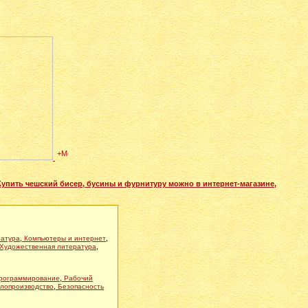
Купить чешский бисер, бусины и фурнитуру можно в интернет-магазине,
,
,
ратура
Компьютеры и интернет
,
Художественная литература
,
рограммирование
Рабочий
,
елопроизводство
Безопасность