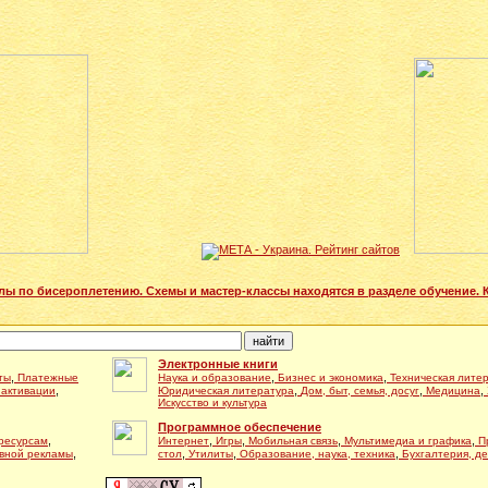
лы по бисероплетению. Схемы и мастер-классы находятся в разделе обучение. 
Электронные книги
,
,
,
ты
Платежные
Наука и образование
Бизнес и экономика
Техническая лите
,
,
,
,
 активации
Юридическая литература
Дом, быт, семья, досуг
Медицина
Искусство и культура
Программное обеспечение
,
,
,
,
,
 ресурсам
Интернет
Игры
Мобильная связь
Мультимедиа и графика
П
,
,
,
,
вной рекламы
стол
Утилиты
Образование, наука, техника
Бухгалтерия, д