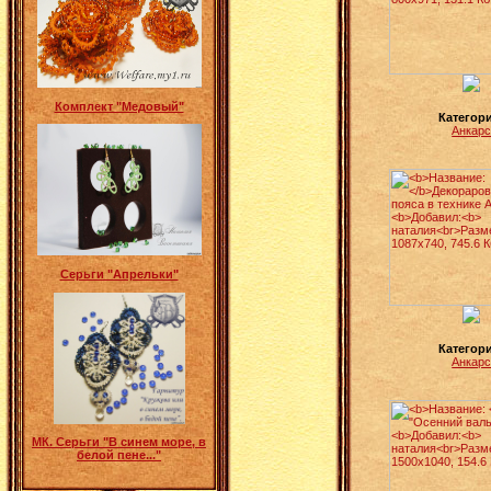
Комплект "Медовый"
Категор
Анкар
Серьги "Апрельки"
Категор
Анкар
МК. Серьги "В синем море, в
белой пене..."