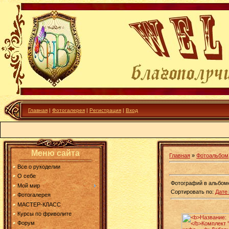
Главная
|
Фотогалерея
|
Регистрация
|
Вход
Меню сайта
Главная
»
Фотоальбом
Все о рукоделии
О себе
Фотографий в альбом
Мой мир
Сортировать по
:
Дате
Фотогалерея
МАСТЕР-КЛАСС
Курсы по фриволите
Форум