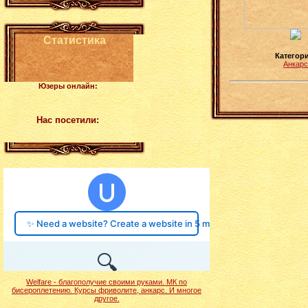
Статистика
Категор
Анкар
Юзеры онлайн:
Нас посетили:
Welfare - благополучие своими руками. МК по
бисероплетению. Курсы фриволите, анкарс. И многое
другое.