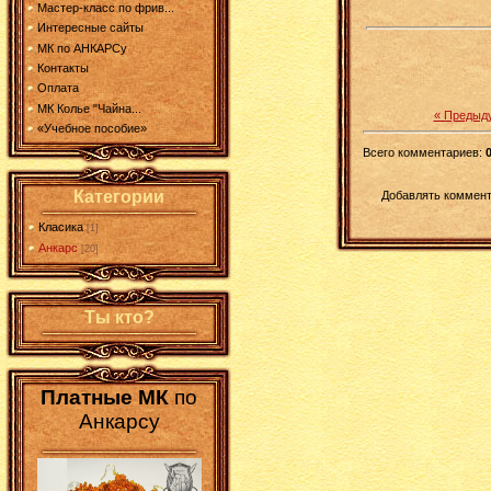
Мастер-класс по фрив...
Интересные сайты
МК по АНКАРСу
Контакты
Оплата
МК Колье "Чайна...
« Предыд
«Учебное пособие»
Всего комментариев
:
Категории
Добавлять коммент
Класика
[1]
Анкарс
[20]
Ты кто?
Платные МК
по
Анкарсу