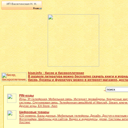
ИП Васютинская Н. Н.
biser.info - бисер и бисероплетение
В разделе литература можно бесплатно скачать книги и журн
бисер, бусины и фурнитуру можно в интернет-магазине, доста
PIN-коды
,
,
,
,
Игры
IP-телефония
Мобильная связь
Интернет провайдеры
Кредитные кар
,
,
,
системы
Спутниковая связь
Телефонная связь
World of Warcraft
Steam: ключи
,
,
Другие игры
EA Store
Aion
Цифровые товары
,
,
,
,
ICQ номера
Базы данных
Мобильные телефоны
Дизайн
Доступ к платным
,
,
,
Фотографии
Шаблоны для сайтов
Видео и аудиокурсы, уроки
Системы акти
Хостинг