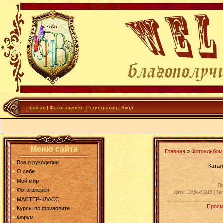
Главная
|
Фотогалерея
|
Регистрация
|
Вход
Меню сайта
Главная
»
Фотоальбом
Все о рукоделии
Катал
О себе
Мой мир
Пр
Фотогалерея
Дата
: 13/Дек/2015 |
Тег
МАСТЕР-КЛАСС
Просм
Курсы по фриволите
Форум