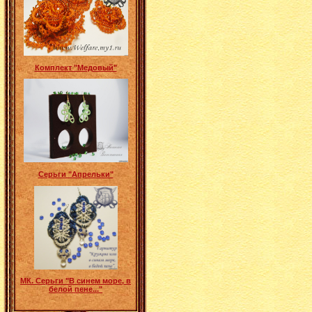
Комплект "Медовый"
Серьги "Апрельки"
МК. Серьги "В синем море, в
белой пене..."